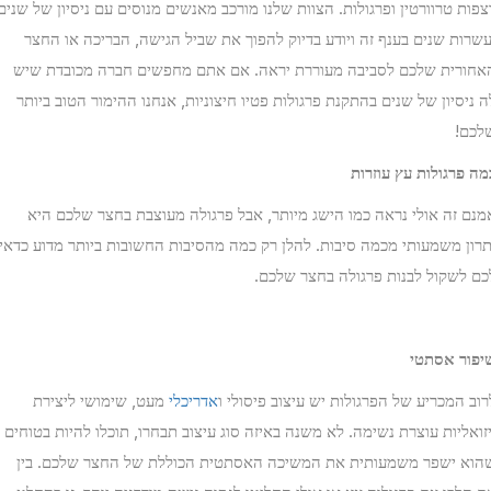
פות טרוורטין ופרגולות. הצוות שלנו מורכב מאנשים מנוסים עם ניסיון של שנים
שרות שנים בענף זה ויודע בדיוק להפוך את שביל הגישה, הבריכה או החצר
חורית שלכם לסביבה מעוררת יראה. אם אתם מחפשים חברה מכובדת שיש
 ניסיון של שנים בהתקנת פרגולות פטיו חיצוניות, אנחנו ההימור הטוב ביותר
כם!
ה פרגולות עץ עוזרות
נם זה אולי נראה כמו הישג מיותר, אבל פרגולה מעוצבת בחצר שלכם היא
רון משמעותי מכמה סיבות. להלן רק כמה מהסיבות החשובות ביותר מדוע כדאי
ם לשקול לבנות פרגולה בחצר שלכם.
פור אסתטי
וב המכריע של הפרגולות יש עיצוב פיסולי ו
אדריכלי
מעט, שימושי ליצירת
זואליות עוצרת נשימה. לא משנה באיזה סוג עיצוב תבחרו, תוכלו להיות בטוחים
וא ישפר משמעותית את המשיכה האסתטית הכוללת של החצר שלכם. בין