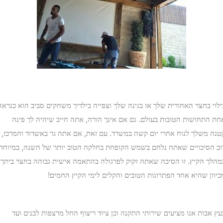
לוי בחצר האחורית שלך או בגינה שלך וצפייה בילדיך משחקים סביב הוא כנראה
ת התחושות הטובות בעולם. גם אם אינך הורה, אתה חייב שיהיה לך פינה
נה משלך לנוח אחרי יום קשה במשרד. עם זאת, אם אתה גר באשדוד והמרכז,
ב הסיכויים שאתה נלחם בשמש הקופחת בחלקה הטוב יותר של השנה, במיוחד
הלך הקיץ. זו הסיבה שאתה זקוק לפרגולה בהתאמה אישית גבוהה בחצר ביתך,
יוון שהיא אחד הפתרונות הטובים והקלים לימי הקיץ החמים!
ץ אבות אנו מציעים שירותי התקנה וכן ציוד ריצוף החל מרצפות לבנים ועד