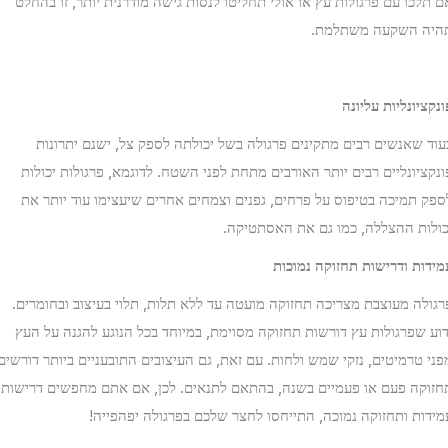
 תלכו עם פרגולות עץ או אולי תחליטו לנסות גישה מודרנית יותר, זו בהחלט
יה השקעה משתלמת.
נקציונליות עליונה
וד שאנשים רבים מתקינים פרגולה בשל יכולתה לספק צל, ישנם יתרונות
נקציונליים רבים יותר האורבים מתחת לפני השטח. לדוגמא, פרגולות יכולות
פק תמיכה בטיפוס על פרחים, גפנים וצמחים אחרים שיעצימו עוד יותר את
ולות ההצללה, כמו גם את האסתטיקה.
ידות ודרישות תחזוקה נמוכות
גולה מעוצבת מצריכה תחזוקה מועטה עד ללא תלות, תלוי בעיצוב ובחומרים.
וע שפרגולות עץ דורשות תחזוקה מסוימת, במיוחד בכל הנוגע להגנה על העץ
ני טרמיטים, נזקי שמש ולחות. עם זאת, גם העיצובים התובעניים ביותר דורשים
זוקה פעם או פעמיים בשנה, בהתאם לתנאים. לכן, אם אתם מחפשים דרישות
ידות ותחזוקה נמוכה, התייחסו לחצר שלכם בפרגולה יפהפייה!