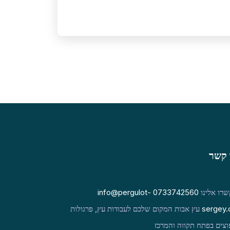
 קשר
רו אלינו
0733742560
info@pergulot-
sergey.c
עץ אבות המקום שלכם לעבודות עץ, פרגולות
וצים בפתח תקווה והמרכז